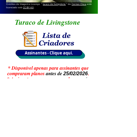
Créditos de Imagem e Licença: "
turaco de livingstone
" de
Carman Chew
está
licenciado sob
CC BY 4.0
.
Turaco de Livingstone
Assinantes - Clique aqui.
* Disponível apenas para assinantes que
compraram planos
antes de
25/02/2026
.
* Assinantes que comprarem planos
após
, não teram acesso
às Listas de
25/02/2026
Criadores.