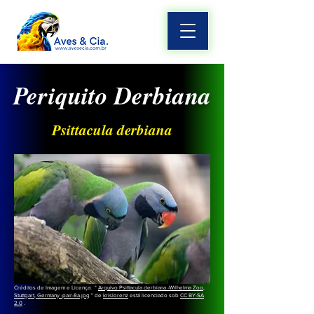
Periquito Derbiana
Psittacula derbiana
Créditos de Imagem e Licença: "
Arquivo:Psittacula derbiana -Wilhelma Zoo,
Stuttgart, Germany -pair-8a.jpg
" de
krislorenz
está licenciado sob
CC BY-SA
2.0
.