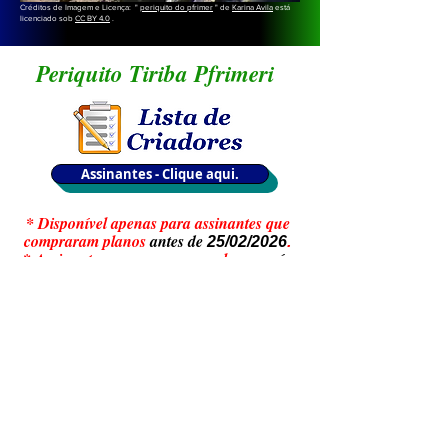
Créditos de Imagem e Licença: "
periquito do pfrimer
" de
Karina Avila
está
licenciado sob
CC BY 4.0
.
Periquito Tiriba Pfrimeri
Assinantes - Clique aqui.
* Disponível apenas para assinantes que
compraram planos
antes de
25/02/2026
.
* Assinantes que comprarem planos
após
, não teram acesso
às Listas de
25/02/2026
Criadores.