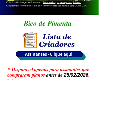
Créditos de Imagem e Licença: "
Bicudo-de-garganta-preta (Saltator
fuliginosus) - 'Pimentão'
" de
Ben Tavener
está licenciado sob
CC BY 2.0
.
Bico de Pimenta
Assinantes - Clique aqui.
* Disponível apenas para assinantes que
compraram planos
antes de
25/02/2026
.
* Assinantes que comprarem planos
após
, não teram acesso
às Listas de
25/02/2026
Criadores.