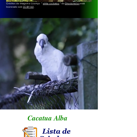
Créditos de Imagem e Licença: "
white cockatoo
" da
Ghostomelon
está
licenciado sob
CC BY 4.0
.
Cacatua Alba