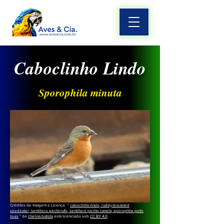
Caboclinho Lindo
Sporophila minuta
Créditos de Imagem e Licença: "
caboclinho-lindo, ruddy-breasted
seedeater, semillero pechirrufo, semillero pecho canela, sporophile petit-
louis
" de
chelina batista
está licenciado sob
CC BY 4.0
.