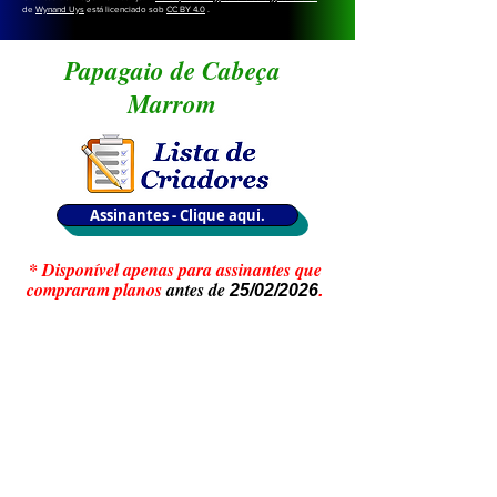
de
Wynand Uys
está licenciado sob
CC BY 4.0
.
Papagaio de Cabeça
Marrom
Assinantes - Clique aqui.
* Disponível apenas para assinantes que
compraram planos
antes de
25/02/2026
.
* Assinantes que comprarem planos
após
, não teram acesso
às Listas de
25/02/2026
Criadores.