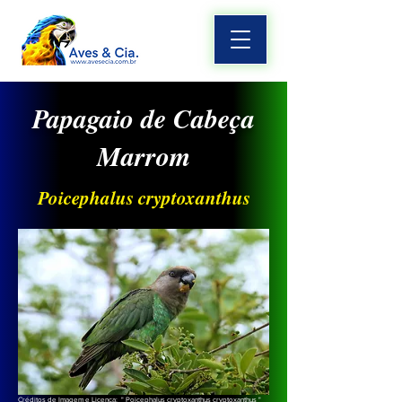
Papagaio de Cabeça
Marrom
Poicephalus cryptoxanthus
Créditos de Imagem e Licença: "
Poicephalus cryptoxanthus cryptoxanthus
"