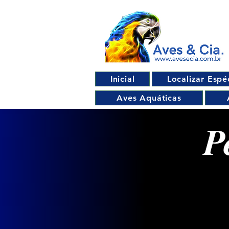
Inicial
Localizar Espé
Aves Aquáticas
P