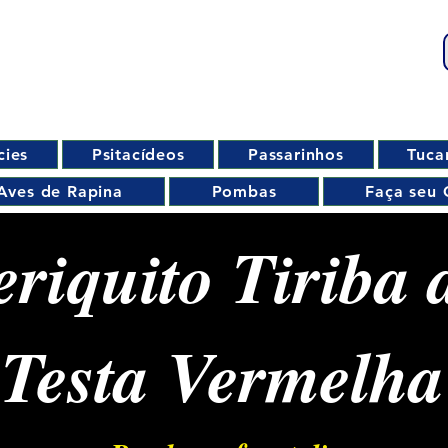
cies
Psitacídeos
Passarinhos
Tuca
Aves de Rapina
Pombas
Faça seu 
eriquito Tiriba 
Testa Vermelha