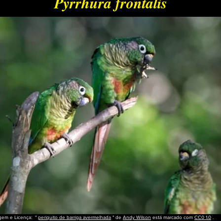
Pyrrhura frontalis
gem e Licença: "
periquito de barriga avermelhada
" de
Andy Wilson
está marcado com
CC0 1.0
.