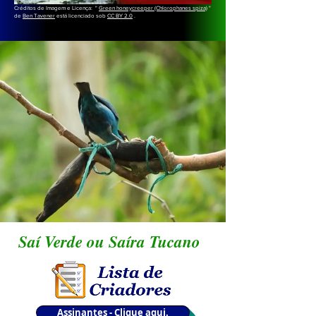
Créditos de Imagem e Licença: "
Green honeycreeper (Chlorophanes spiza)
"
de
Ben Tavener
está licenciado sob
CC BY 2.0
.
Saí Verde ou Saíra Tucano
Assinantes - Clique aqui.