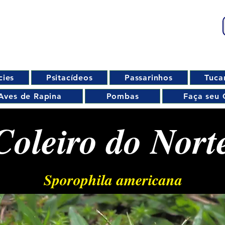
cies
Psitacídeos
Passarinhos
Tuca
Aves de Rapina
Pombas
Faça seu 
Coleiro do Nort
Sporophila americana