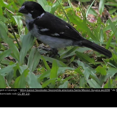
gem e Licença: "
Wing-barred Seedeater Sporophila americana Santa Mission Guyana apr2014
" de
licenciado sob
CC BY 2.0
.